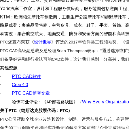
ABB
：与电力、工业、交通和基础设施等客户密切合作的技术领导
Yaris
汽车工作室
：设计和工程服务供应商，服务范围包括逆向工程
KTM
：欧洲领先摩托车制造商，主要生产公路摩托车和越野摩托车
：奢侈品零售商，主营皮具、成衣、鞋子、手表、首饰、
路易威登
：集合航空航天、地面交通、防务和安全方面的智能和高科
泰雷兹
设计世界
PTC
还宣布荣获《
》评选的
2017
年软件类工程领袖奖。《
PTC CAD
高级副总裁及总经理
Brian Thompson
表示：“通过选择或扩
们备受好评和经行业认可的
CAD
软件，这让我们感到十分高兴，我们
其他资源
·
PTC CAD
软件
·
Creo 4.0
·
PTC CAD
文章
博客
Why Every Organizati
·
哈佛商业评论：《
AR
部署路线图》（
关于
PTC
（纳斯达克股票代码：
PTC
）
PTC
公司帮助全球企业改造其设计、制造、运营与服务方式，构建
领先的工业创新平台和经实践验证的解决方案可帮助企业完成物理