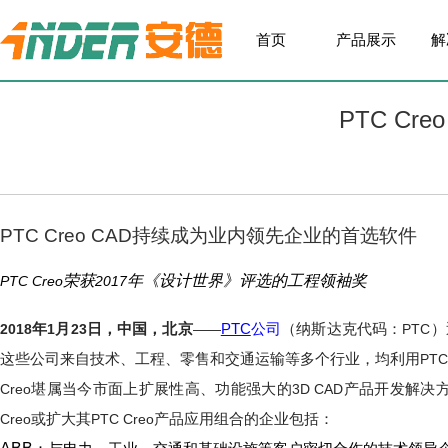
首页
产品展示
解
PTC C
PTC
Creo CAD
持续成为业内领先企业的首选软件
荣获
年《设计世界》评选的工程领袖奖
PTC Creo
2017
PTC
2018
年
1
月
23
日，中国，北京
——
公司
（纳斯达克代码：
PTC
）
这些公司来自技术、工程、零售和交通运输等多个行业，均利用
PTC
Creo
堪属当今市面上扩展性高、功能强大的
3D CAD
产品开发解决
Creo
或扩大其
PTC Creo
产品应用组合的企业包括：