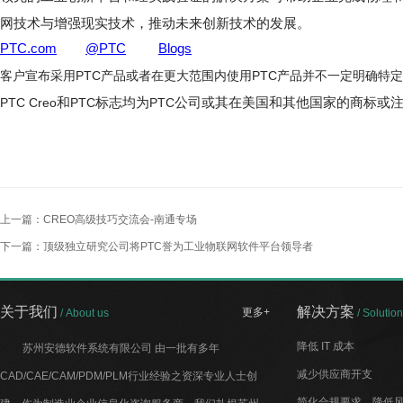
网技术与增强现实技术，推动未来创新技术的发展。
PTC.com
@PTC
Blogs
PTC
PTC
客户宣布采用
产品或者在更大范围内使用
产品并不一定明确特定
PTC Creo
和
PTC
标志均为
PTC
公司或其在美国和其他国家的商标或
上一篇：
CREO高级技巧交流会-南通专场
下一篇：
顶级独立研究公司将PTC誉为工业物联网软件平台领导者
关于我们
解决方案
更多+
/ About us
/ Solution
降低 IT 成本
苏州安德软件系统有限公司 由一批有多年
减少供应商开支
CAD/CAE/CAM/PDM/PLM行业经验之资深专业人士创
简化合规要求，降低